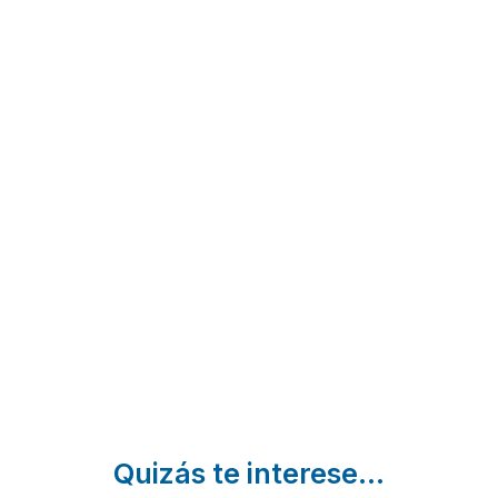
Vivienda Turistica
Matxani
Can Toni De Sa
Gran
Punta
Sant
Climent |
Pujols | Baleares
Baleares
Quizás te interese...