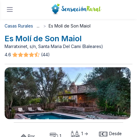
Casas Rurales
Es Molí de Son Maiol
Es Molí de Son Maiol
Marratxinet, s/n, Santa Maria Del Cami (Baleares)
4.6
(44)
1 ->
Desde
Por
1