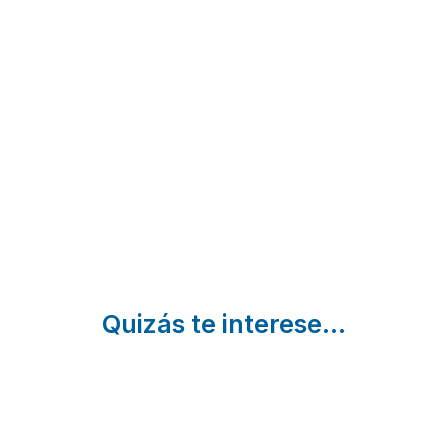
Matxani
Vivienda Turistica
Gran
Can Toni De Sa
Sant
Punta
Climent |
Pujols | Baleares
Baleares
Quizás te interese...