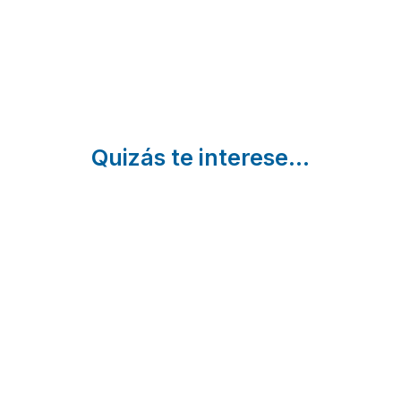
Climent |
Pujols | Baleares
Baleares
Quizás te interese...