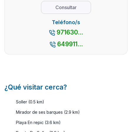
de leer, ya
que tumbado
que claro
Consultar
que os
en una
que te lo
vamos a
estupenda pl
pasarás
Teléfono/s
hablar de
...
genial. La
Menorca,
971630...
isla balear
una is ...
lo tiene
649911...
todo ...
¿Qué visitar cerca?
Soller (0.5 km)
Mirador de ses barques (2.9 km)
Playa En repic (3.6 km)