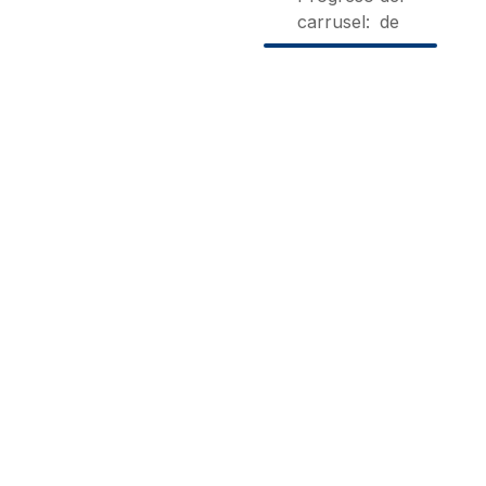
carrusel:
de
Vivienda Turistica
Matxani
Can Toni De Sa
Gran
Punta
Sant