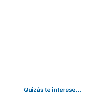
Casa
Casa
Hospedería
Rural
rural
Tía María
Los
La
Casillas | Ávila
Ciegos
Casa
Peguerinos
de la
| Ávila
Abuela
San
Esteban
Del Valle
| Ávila
Quizás te interese...