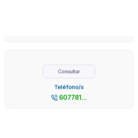
La
10Visitar
provincia
Castilla y
de Ávila,
León es
dado sus
siempre u
numerosos
apuesta
parajes
asegura. 
naturales y
impresion
pueblos
patrimonio
con
monument
Consultar
encanto,
y su
así como
excepcion
Teléfono/s
por su
entorno
607781...
cercanía
natural, l
con la
con ...
capital
madrileña,
es ...