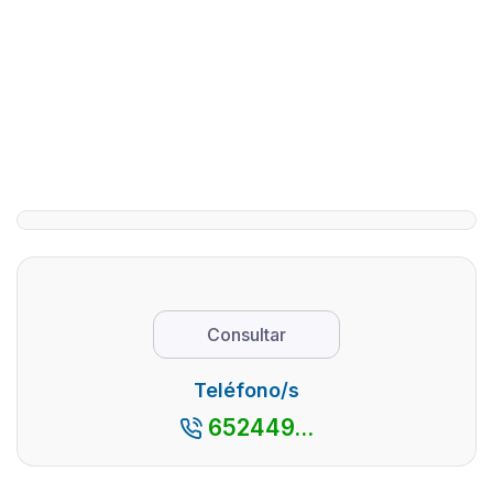
Grandes
en Ávila
visitar e
Grupos
Valle de
...
en Ávila
Tiétar
La
El Valle de
provincia
Tiétar,
de Ávila,
situado en
dado sus
sur de la
numerosos
provincia 
parajes
Ávila y al 
naturales y
de la Sierr
pueblos
de Gredos
con
es un luga
Consultar
encanto,
que desta
así como
por su
Teléfono/s
por su
espectacu
652449...
cercanía
...
con la
capital