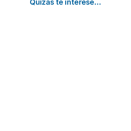
Quizás te interese...
Casas
9
Guía
Rurales
Escapadas
Comple
para
Románticas
para