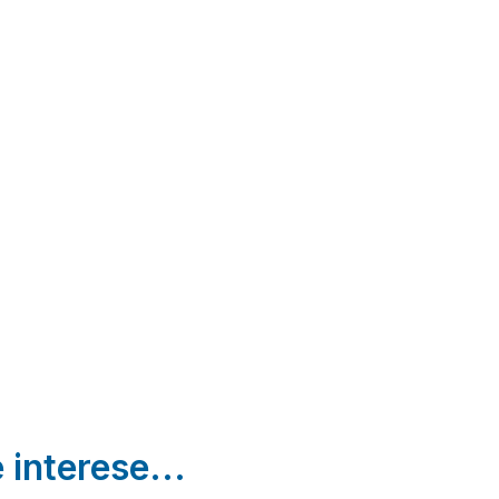
Los
Los
Hospedería
Campos
Cantones
Tía María
Padiernos
Villanueva
Casillas | Ávila
| Ávila
Del Aceral |
Ávila
 interese...