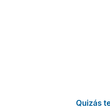
Casa
La Casa
La
Rural
de los
Caleña
Hotel
Bisa
La Colilla
| Ávila
Don
Sanchidrian
| Ávila
Burguillo
El Tiemblo |
Ávila
Quizás te