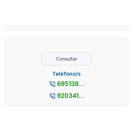
Tiétar,
provincia
situado en el
de Ávila,
sur de la
dado sus
provincia de
numeros
Ávila y al pie
parajes
de la Sierra
naturales
de Gredos,
pueblos
es un lugar
con
Consultar
que destaca
encanto,
por su
así como
Teléfono/s
espectacul
por su
695138...
...
cercanía
con la
920341...
capital
madrileñ
es ...