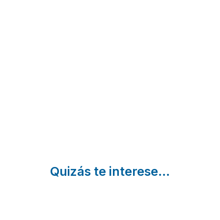
Casa
Los
Duquesa
Rural
Cantones
de la
Las
Villanueva
Conquista
Del Aceral |
Lanchas
Vega De
Ávila
Santa María |
Navaluenga
Ávila
| Ávila
Quizás te interese...