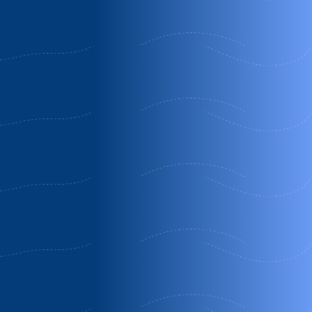
18% Descuento
25% Descuento
30€ Descuento
Apartamentos
Vivienda
El
rurales el
vacacional
alloral
mirador de
el prado
de
limés
de la
llanes
romía
Cangas del
Llanes |
Villaviciosa |
Narcea | Asturias
Asturias
Asturias
4 noches
Tercera
Oferta
noche
Septiembre