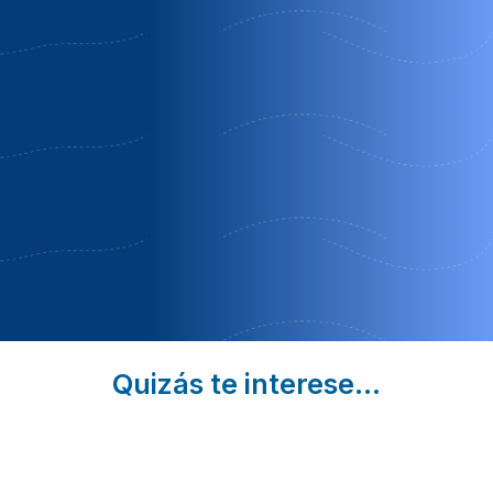
Apartamentos
La calma
Casas la
rurales el
de
pumarad
mirador de
llanes
Villaviciosa |
limés
Llanes |
Asturias
Cangas del
Asturias
Oferta
Narcea | Asturias
Oferta por
especial
4 noches
cancelación
Niños
Quizás te interese...