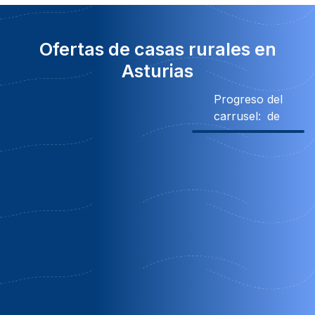
Ofertas de casas rurales en
Asturias
Progreso del
carrusel:
de
18% Descuento
Descuento
30€ Descuento