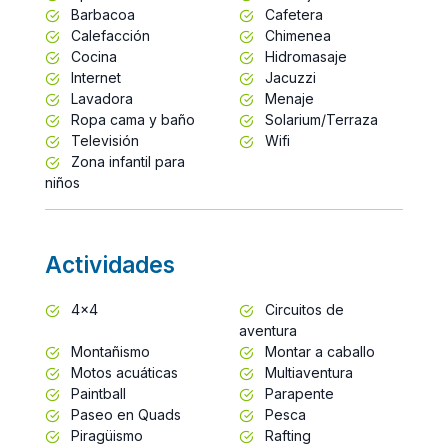
Barbacoa
Cafetera
Calefacción
Chimenea
Cocina
Hidromasaje
Internet
Jacuzzi
Lavadora
Menaje
Ropa cama y baño
Solarium/Terraza
Televisión
Wifi
Zona infantil para
niños
Actividades
4x4
Circuitos de
aventura
Montañismo
Montar a caballo
Motos acuáticas
Multiaventura
Paintball
Parapente
Paseo en Quads
Pesca
Piragüismo
Rafting