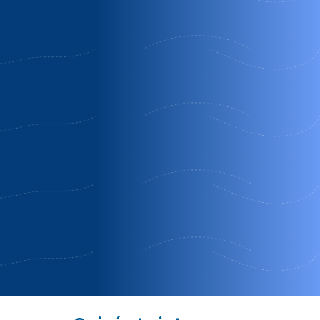
175€ Descuento
Aitxitxen etxea
Carranza | Vizcaya
Oferta 6 noches