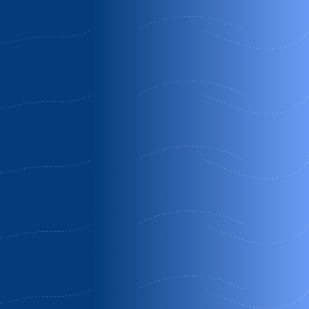
Descuento
571€ Descuento
Obsequio
Casa
Casa rural
Casa
román
aromas de
rural
siempre
laura
Belmonte
Alhama de
Villafeliche
de Gracián
Aragón |
|
| Zaragoza
Zaragoza
Zaragoza
Eclipse
OFERTA
Desayuno
ESPECIAL 1.º
Gratis
ANIVERSARIO✨