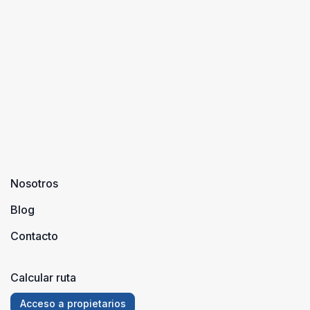
Sensación
utilizando
Rural. ¿A
durante
alguien le
siglos y s ...
puede
extrañar?
A todo
amante de
...
Nosotros
Blog
Contacto
Calcular ruta
Acceso a propietarios