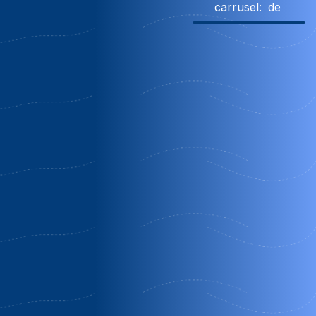
carrusel:
de
10% Descuento
Obsequio
Obsequio
Molino
Cuevas
Apartament
benizaltes
andalucia
cueva pedr
antonio de
Orgiva |
Baza |
alarcon
Granada
Granada
Guadix | Grana
OFERTA
OFERTA FIN
Oferta Media
ESPECIAL
DE SEMANA
Pensión