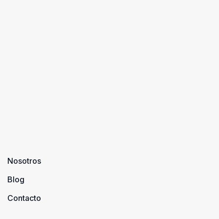
un bonito día
playa tiende
menor duda
de playa
a caracteriz
de que, si
junto a él?
a esta ...
quieres
Ca ...
pasar unos
días con tus
amigos, en
un ...
Nosotros
Blog
Contacto