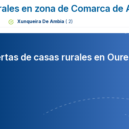
rales en zona de Comarca de A
Xunqueira De Ambia
( 2)
rtas de casas rurales en Our