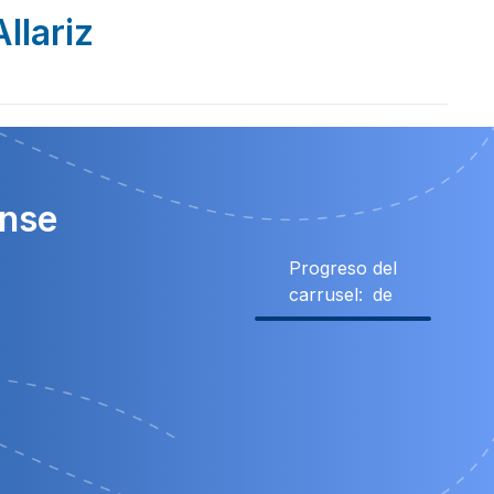
llariz
ense
Progreso del
carrusel:
de