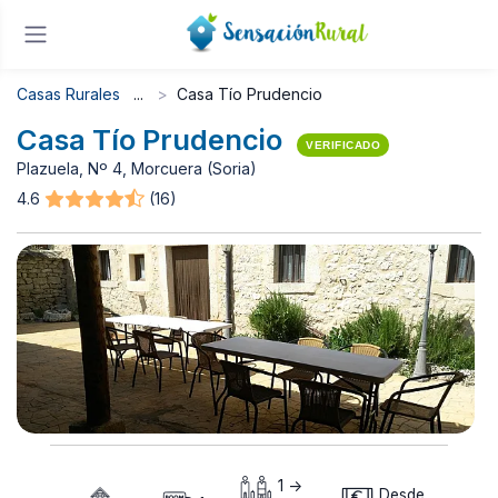
Casas Rurales
Casa Tío Prudencio
Casa Tío Prudencio
VERIFICADO
Plazuela, Nº 4, Morcuera (Soria)
4.6
(16)
1 ->
Desde