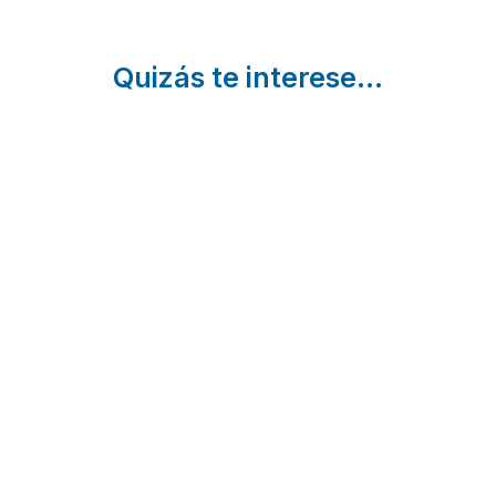
Quizás te interese...
16
Gastronomía
8 Pue