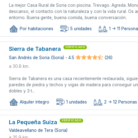
La mejor Casa Rural de Soria con piscina. Trevago. Agreda. Mon
descanso, el contacto con la naturaleza y con la vida rural. Os 
entorno. Buena gente, buena comida, buena conversación.
Por habitaciones
5 unidades
1 -> 11 Persona
Sierra de Tabanera
VERIFICADO
San Andrés de Soria (Soria) - 4.5
(26)
a 30.8 km.
Sierra de Tabanera es una casa recientemente restaurada, siguien
paredes de piedra y techos y vigas de madera para conseguir un
dobles y 3 t...
Alquiler íntegro
1 unidades
2 -> 12 Personas
La Pequeña Suiza
VERIFICADO
Valdeavellano de Tera (Soria)
a 35.9 km.