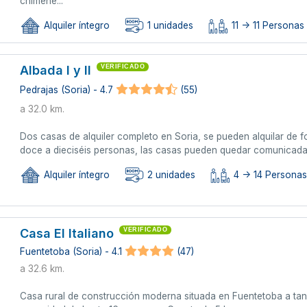
chimene...
Alquiler íntegro
1 unidades
11 -> 11 Personas 
Albada l y ll
VERIFICADO
Pedrajas (Soria) - 4.7
(55)
a 32.0 km.
Dos casas de alquiler completo en Soria, se pueden alquilar de
doce a dieciséis personas, las casas pueden quedar comunicada
Alquiler íntegro
2 unidades
4 -> 14 Personas 
Casa El Italiano
VERIFICADO
Fuentetoba (Soria) - 4.1
(47)
a 32.6 km.
Casa rural de construcción moderna situada en Fuentetoba a tan