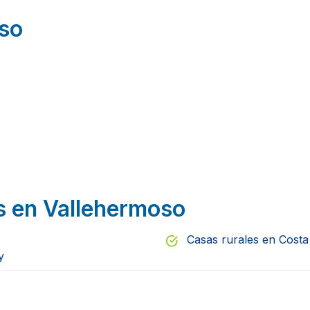
oso
es en Vallehermoso
Casas rurales en Costa
y