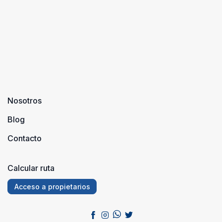
y extraños
moda y que
por e ...
puedes
disfrutar a l
largo del
año, debido
a sus
buenas
temper ...
Nosotros
Blog
Contacto
Calcular ruta
Acceso a propietarios