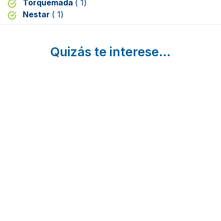
Torquemada
( 1)
Nestar
( 1)
Quizás te interese...
7
15
6 Rutas d