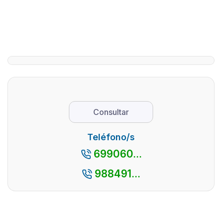
Paraíso
provincia
Ourense 
Perdido
una
...
provincia
La primera
con
imagen
innumera
que se nos
atractivo
viene a la
para el
mente de
turista. Y
Galicia es
sea por 
su costa.
Consultar
patrimon
No es
natural,
casualidad,
Teléfono/s
como po
al ser la
699060...
patrimon
comunidad
cultural, t
autónoma
988491...
con más
kilómetros
d ...