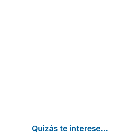
Vila
Casa da
Casa do
Centellas
Feiravella
Comedian
Coles |
A Feira Vella
San Juan de 
Ourense
| Ourense
| Ourense
Quizás te interese...