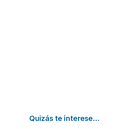
Conde
Finca El
Rural Las
de
Alto de
Eras
Pasamar
Secadura
Valdelaguna
| Madrid
Fuentidueña
Chinchón |
de Tajo |
Madrid
Madrid
Quizás te interese...