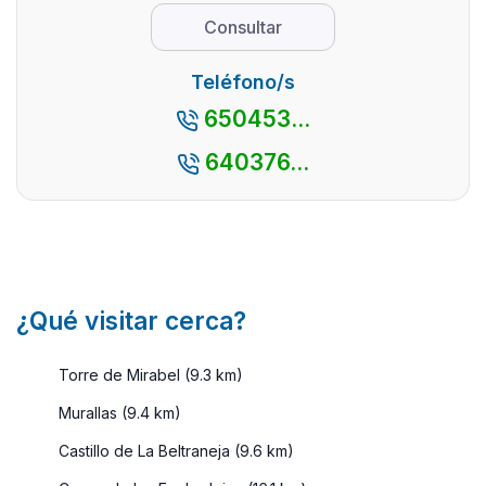
significado
variada.
de Madrid
Consultar
tanto. Seguro q
supuest
es
...
también
escaparse a
Teléfono/s
cuenta 
una casa
650453...
muchos
rural. Y no
alojamie
es de
640376...
qu ...
extrañar. De
ve ...
¿Qué visitar cerca?
Torre de Mirabel (9.3 km)
Murallas (9.4 km)
Castillo de La Beltraneja (9.6 km)