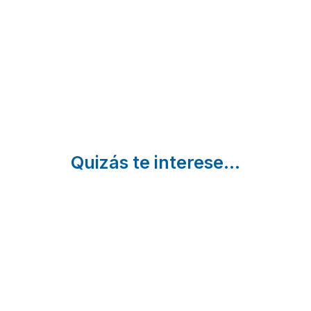
Madrid
Cadalso
de los
Vidrios |
Madrid
Quizás te interese...