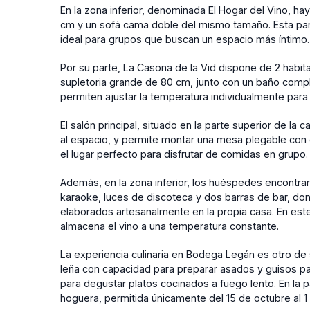
En la zona inferior, denominada El Hogar del Vino, h
cm y un sofá cama doble del mismo tamaño. Esta par
ideal para grupos que buscan un espacio más íntimo.
Por su parte, La Casona de la Vid dispone de 2 hab
supletoria grande de 80 cm, junto con un baño compl
permiten ajustar la temperatura individualmente pa
El salón principal, situado en la parte superior de l
al espacio, y permite montar una mesa plegable con
el lugar perfecto para disfrutar de comidas en grupo.
Además, en la zona inferior, los huéspedes encontra
karaoke, luces de discoteca y dos barras de bar, don
elaborados artesanalmente en la propia casa. En es
almacena el vino a una temperatura constante.
La experiencia culinaria en Bodega Legán es otro de
leña con capacidad para preparar asados y guisos pa
para degustar platos cocinados a fuego lento. En la p
hoguera, permitida únicamente del 15 de octubre al 1 