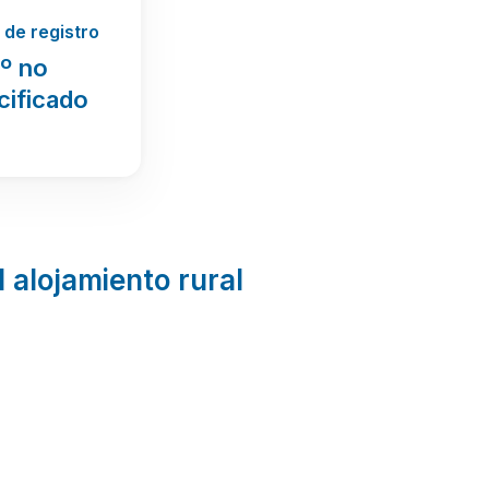
de registro
º no
cificado
l alojamiento rural