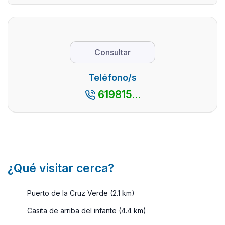
un poco de
para los
de la ciu
ejercicio y
habitantes
de Madri
disfrutas de la
de la ciudad
buscan 
...
de Madrid
el norte 
Consultar
es
lugar pa
escaparse a
poder
Teléfono/s
una casa
escapar
619815...
rural. Y no
durante
es de
unos día
extrañar. De
La Si ...
ve ...
¿Qué visitar cerca?
Puerto de la Cruz Verde (2.1 km)
Casita de arriba del infante (4.4 km)