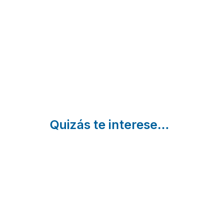
| Madrid
Abuela
Miraflores de
la Sierra |
Cadalso
Madrid
de los
Vidrios |
Madrid
Quizás te interese...