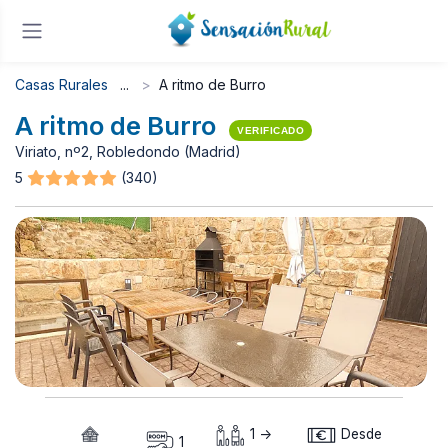
Casas Rurales
A ritmo de Burro
A ritmo de Burro
VERIFICADO
Viriato, nº2, Robledondo (Madrid)
5
(340)
1 ->
Desde
1