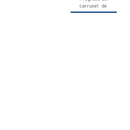
carrusel:
de
La
Casa
Refugio
Cabaña
Sierra
Berna
de la
Miraflores
Valdemaqueda