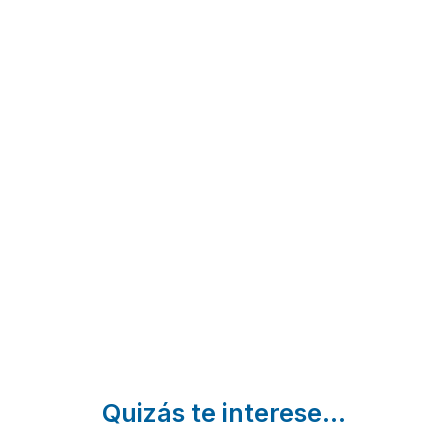
Agerre
Santa
Jesuskoa
Berri
Klara
Zumaia |
Guipuzcoa
Landetxea
Zumaia |
Guipuzcoa
Larraul |
Guipuzcoa
Quizás te interese...