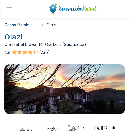
Casas Rurales
Olazi
Olazi
Oiartzabal Bidea, 14, Oiartzun (Guipuzcoa)
4.8
(236)
1 ->
Desde
Por
1