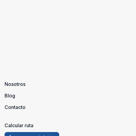
llevado
destacado 
concretamente
utilizando
la ciudad de
a las pistas de
durante
Sierra Nev ...
siglos y s ...
Nosotros
Blog
Contacto
Calcular ruta