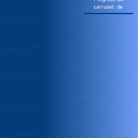
carrusel:
de
10% Descuento
Obsequio
Obsequio
Molino
Cuevas
Apartament
benizaltes
andalucia
cueva pedr
antonio de
Orgiva |
Baza |
alarcon
Granada
Granada
Guadix | Grana
OFERTA
OFERTA FIN
Oferta Media
ESPECIAL
DE SEMANA