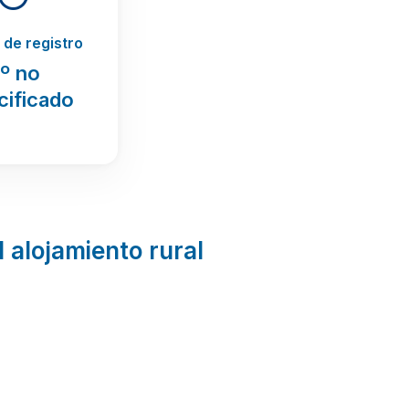
de registro
º no
cificado
l alojamiento rural