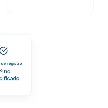
de registro
º no
cificado