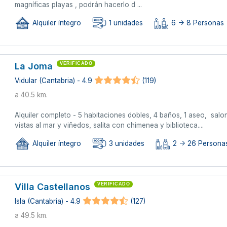
magníficas playas , podrán hacerlo d ...
Alquiler íntegro
1 unidades
6 -> 8 Personas
La Joma
VERIFICADO
Vidular (Cantabria) - 4.9
(119)
a 40.5 km.
Alquiler completo - 5 habitaciones dobles, 4 baños, 1 aseo, sa
vistas al mar y viñedos, salita con chimenea y biblioteca....
Alquiler íntegro
3 unidades
2 -> 26 Personas
Villa Castellanos
VERIFICADO
Isla (Cantabria) - 4.9
(127)
a 49.5 km.