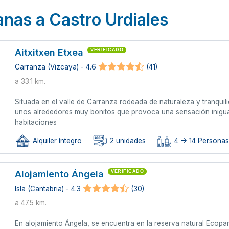
anas a Castro Urdiales
Aitxitxen Etxea
VERIFICADO
Carranza (Vizcaya) - 4.6
(41)
a 33.1 km.
Situada en el valle de Carranza rodeada de naturaleza y tranqui
unos alrededores muy bonitos que provoca una sensación inigua
habitaciones
Alquiler íntegro
2 unidades
4 -> 14 Persona
Alojamiento Ángela
VERIFICADO
Isla (Cantabria) - 4.3
(30)
a 47.5 km.
En alojamiento Ángela, se encuentra en la reserva natural Ecoparq