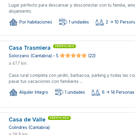
Lugar perfecto para descansar y desconectar con tu familia, amig
alojamiento.
Por habitaciones
1 unidades
2 -> 10 Persona
Casa Trasmiera
VERIFICADO
Solorzano (Cantabria) - 5
(22)
a 47.7 km.
Casa rural completa con jardín, barbacoa, parking y todas las c
pasar tus vacaciones con familiares ...
Alquiler íntegro
1 unidades
6 -> 14 Personas
Casa de Valle
VERIFICADO
Colindres (Cantabria)
a 28.8 km.