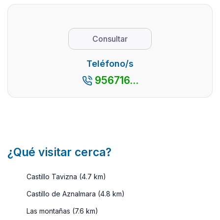
vacaciones.
afamadas
Sin embargo,
por su
la provincia
costa. En
Consultar
gaditana
total,
también ...
dispone
Teléfono/s
de 260
956716...
kilómetros
de costa y
138 de
ellos son
play ...
¿Qué visitar cerca?
Castillo Tavizna (4.7 km)
Castillo de Aznalmara (4.8 km)
Las montañas (7.6 km)