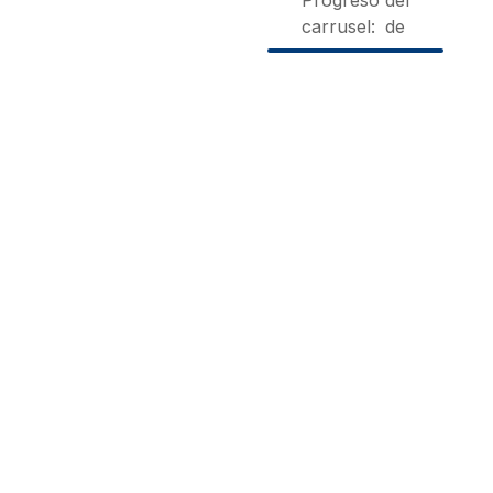
carrusel:
de
Casa
Finca
Hotel
Corrales
El
Hacienda
Grazalema
Encinar
El