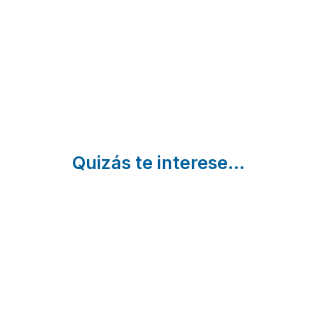
| Cádiz
El Bosque
Santiscal
| Cádiz
Arcos de la
Frontera |
Cádiz
Quizás te interese...