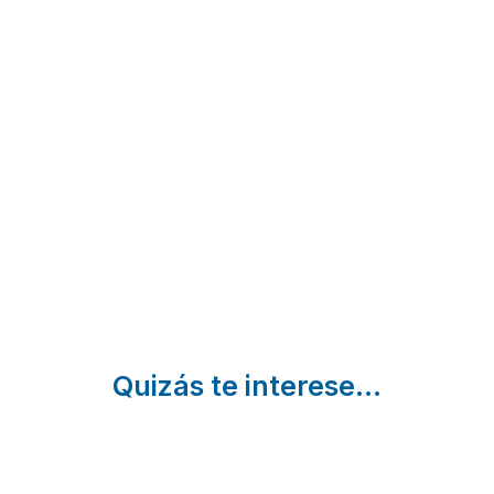
El Cerro y
Casa
Soto
El Cerezo
Rural
de
Navaconcejo
Marcelino
Nisa
| Cáceres
Valencia de
Aceña
Alcántara |
la
Cáceres
Borrega
|
Cáceres
Quizás te interese...