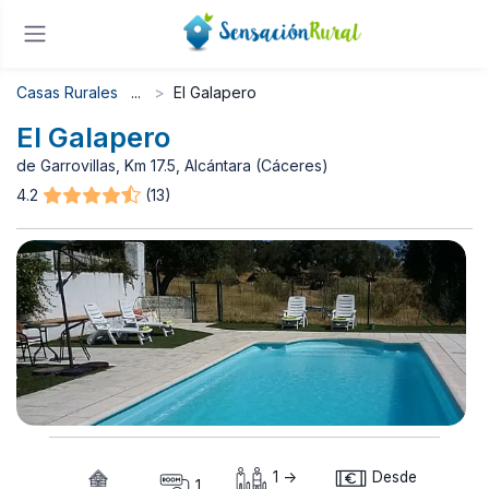
Casas Rurales
El Galapero
El Galapero
de Garrovillas, Km 17.5, Alcántara (Cáceres)
4.2
(13)
1 ->
Desde
1