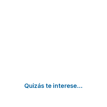
La
La Casa
Las
Estación
del
Casas
de
Abuelo
de
Rabanera
Hornillos
Ros
Rabanera
Hornillos
Ros |
Del Pinar |
del Camino
Burgos
Burgos
| Burgos
Quizás te interese...