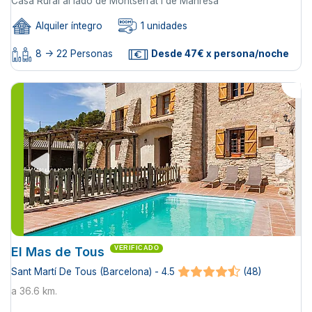
Casa Rural al lado de Montserrat i de Manresa
Alquiler íntegro
1 unidades
8 -> 22 Personas
Desde 47€ x persona/noche
El Mas de Tous
VERIFICADO
Sant Martí De Tous (Barcelona) - 4.5
(48)
a 36.6 km.