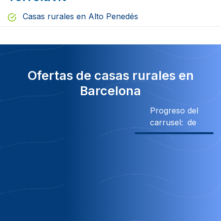
Casas rurales en Alto Penedés
Ofertas de casas rurales en
Barcelona
Progreso del
carrusel:
de
900€ Descuento
Descuento
Descuento
530€ Des