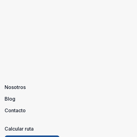
familiares
disfrutar del
para pasar
entorno, puede
juntos unos
...
d ...
Nosotros
Blog
Contacto
Calcular ruta