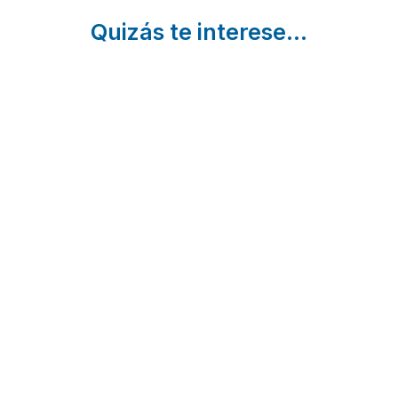
Quizás te interese...
El Bagés
16 Rutas de
Casa
en 4
Senderismo
Rural