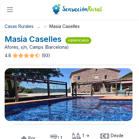
Casas Rurales
Masia Caselles
Masia Caselles
VERIFICADO
Afores, s/n, Camps (Barcelona)
4.8
(93)
1 ->
Desde
Por
1