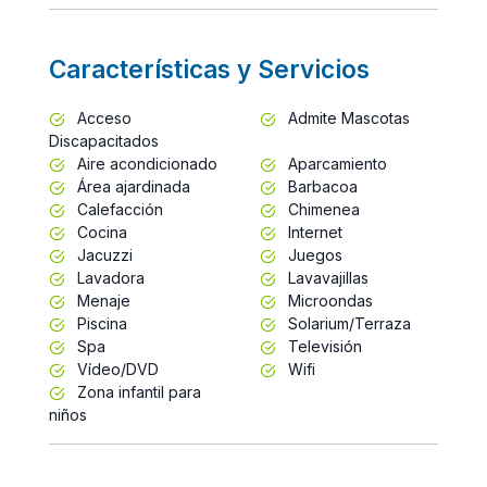
Características y Servicios
Acceso
Admite Mascotas
Discapacitados
Aire acondicionado
Aparcamiento
Área ajardinada
Barbacoa
Calefacción
Chimenea
Cocina
Internet
Jacuzzi
Juegos
Lavadora
Lavavajillas
Menaje
Microondas
Piscina
Solarium/Terraza
Spa
Televisión
Vídeo/DVD
Wifi
Zona infantil para
niños