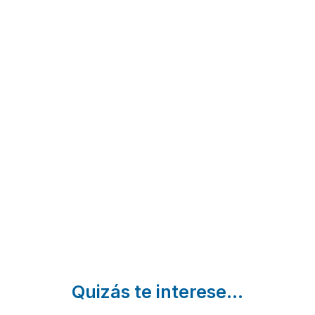
Sala de
Cal
Cal
Biure
Minguet
Moliner
Sagàs |
Casserres
Sobremunt
Barcelona
|
|
Barcelona
Barcelona
Quizás te interese...