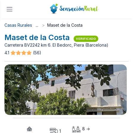
Casas Rurales
Maset de la Costa
Maset de la Costa
VERIFICADO
Carretera BV2242 km 6. El Bedorc, Piera (Barcelona)
4.1
(56)
8 ->
1