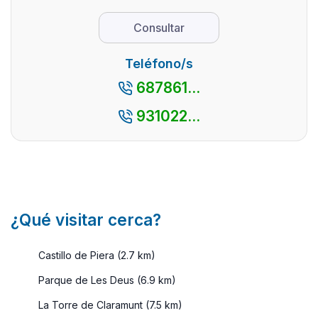
necesita
se busca
para un
reunirte con
Consultar
escapad
amigos o
desde s
familiares
Teléfono/s
costa a 
para pasar
687861...
interior,
juntos unos
ideales p
d ...
931022...
¿Qué visitar cerca?
Castillo de Piera (2.7 km)
Parque de Les Deus (6.9 km)
La Torre de Claramunt (7.5 km)