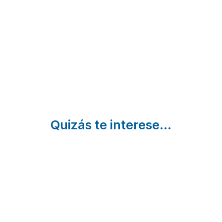
Castellfollit Del
Cantallops
Canella
Boix |
de
Sagàs |
Barcelona
Avinyonet
Barcelona
|
Barcelona
Quizás te interese...