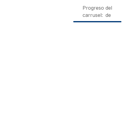
Progreso del
carrusel:
de
Can
Ca La
Alojamien
Fontanelles
Siona
Rurales C