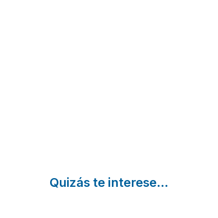
Hotel
La Casa
FINCA
Boutique
de los
LOS
IULIA
Templarios
LLANOS
Medina De
Puebla de
Atalaya |
Las Torres |
Alcocer |
Badajoz
Badajoz
Badajoz
Quizás te interese...