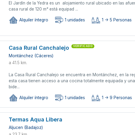
El Jardín de la Yedra es un alojamiento rural ubicado en las af
casa rural de 120 m² está equipad ...
Alquiler íntegro
1 unidades
1 -> 5 Personas
Casa Rural Canchalejo
VERIFICADO
Montánchez (Cáceres)
a 41.5 km.
La Casa Rural Canchalejo se encuentra en Montánchez, en la reg
esta casa tienen acceso a una cocina totalmente equipada y una 
bide...
Alquiler íntegro
1 unidades
1 -> 9 Personas
Termas Aqua Libera
Aljucen (Badajoz)
a 23.7 km.