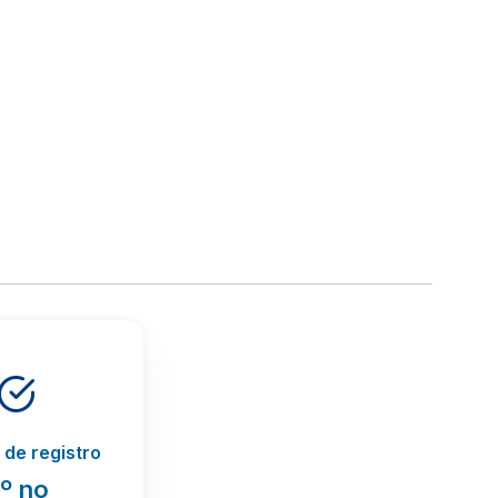
de registro
º no