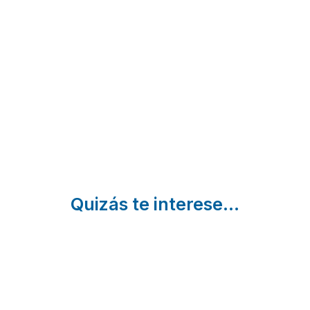
La Casa
FINCA
Paraíso d
de los
LOS
Brovales
Templarios
LLANOS
(Complejo
Puebla de
Atalaya |
Marcelina
Alcocer |
Badajoz
Brovales |
Badajoz
Badajoz
Quizás te interese...