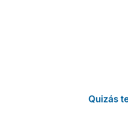
Los
Paraíso de
H
Castillejos
Brovales
Bou
Hornachos |
(Complejo
I
Badajoz
Marcelina)
Med
Las 
Brovales |
Ba
Badajoz
Quizás te