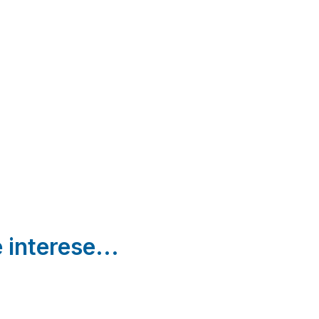
otel
Las
FINCA
La Ca
tique
Dehesillas
LOS
de lo
ULIA
Monesterio |
LLANOS
Templar
Badajoz
ina De
Atalaya |
Puebla 
Torres |
Badajoz
Alcocer
dajoz
Badajo
 interese...