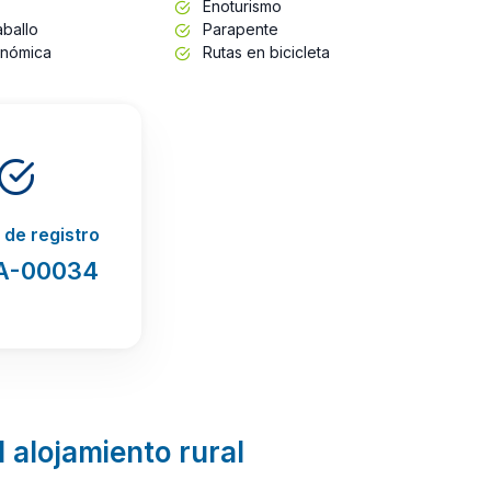
Enoturismo
ballo
Parapente
onómica
Rutas en bicicleta
de registro
A-00034
l alojamiento rural