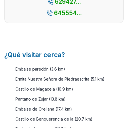
629427...
alberga
rincones
645554...
con un
encanto
especial y u
...
¿Qué visitar cerca?
Embalse paredón (3.6 km)
Ermita Nuestra Señora de Piedraescrita (5.1 km)
Castillo de Magacela (10.9 km)
Pantano de Zujar (13.8 km)
Embalse de Orellana (17.4 km)
Castillo de Benquerencia de la (20.7 km)