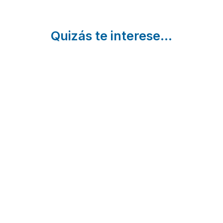
Quizás te interese...
Piscinas
Castillos
6 Ruta