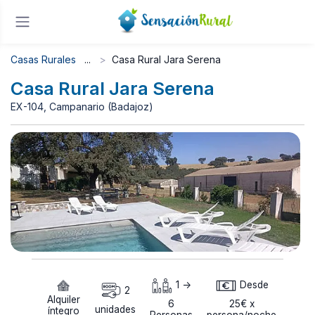
Casas Rurales
Casa Rural Jara Serena
Casa Rural Jara Serena
EX-104, Campanario (Badajoz)
1 ->
Desde
2
Alquiler
6
25€ x
unidades
íntegro