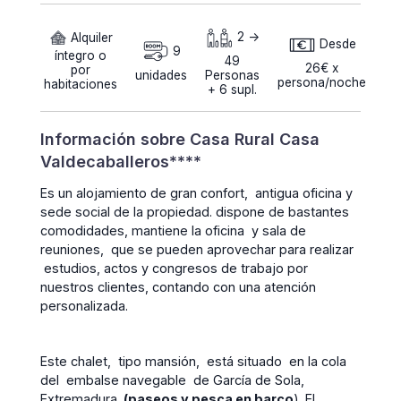
Alquiler
2 ->
Desde
9
íntegro o
49
26€ x
por
unidades
Personas
persona/noche
habitaciones
+ 6 supl.
Información sobre Casa Rural Casa
Valdecaballeros****
Es un alojamiento de gran confort, antigua oficina y
sede social de la propiedad. dispone de bastantes
comodidades, mantiene la oficina y sala de
reuniones, que se pueden aprovechar para realizar
estudios, actos y congresos de trabajo por
nuestros clientes, contando con una atención
personalizada.
Este chalet, tipo mansión, está situado en la cola
del embalse navegable de García de Sola,
Extremadura,
(
paseos y pesca en barco
). El