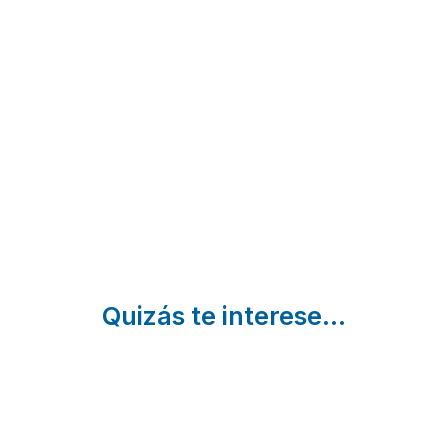
FINCA
Paraíso de
Los
LOS
Brovales
Castillejos
LLANOS
(Complejo
Hornachos |
Badajoz
Atalaya |
Marcelina)
Badajoz
Brovales |
Badajoz
Quizás te interese...