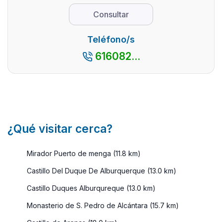
con
es un lugar
monumental
Consultar
encanto,
que destaca
y su
así como
por su
excepcional
Teléfono/s
por su
espectacul
entorno
616082...
cercanía
...
natural, le
con la
con ...
capital
madrileña,
es ...
¿Qué visitar cerca?
Mirador Puerto de menga (11.8 km)
Castillo Del Duque De Alburquerque (13.0 km)
Castillo Duques Alburqureque (13.0 km)
Monasterio de S. Pedro de Alcántara (15.7 km)