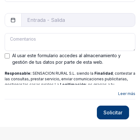
Al usar este formulario accedes al almacenamiento y
gestión de tus datos por parte de esta web.
Responsable:
SENSACION RURAL S.L. siendo la
Finalidad
; contestar a
las consultas, prestar servicio, enviar comunicaciones publicitarias,
gestionar las casas rurales La
Legitimación
; es gracias a tu
consentimiento.
Destinatarios
: no se ceden los datos a ninguna
Leer más
entidad salvo gestor. Podrás ejercer
Tus Derechos
de Acceso,
Rectificación, Limitación o Suprimir tus datos en
[email protected]
más
información consulte nuestra
política de privacidad
Solicitar